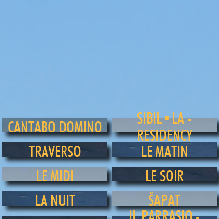
SIBIL•LA -
CANTABO DOMINO
RESIDENCY
TRAVERSO
LE MATIN
LE MIDI
LE SOIR
LA NUIT
ŠAPAT
IL PARRASIO -