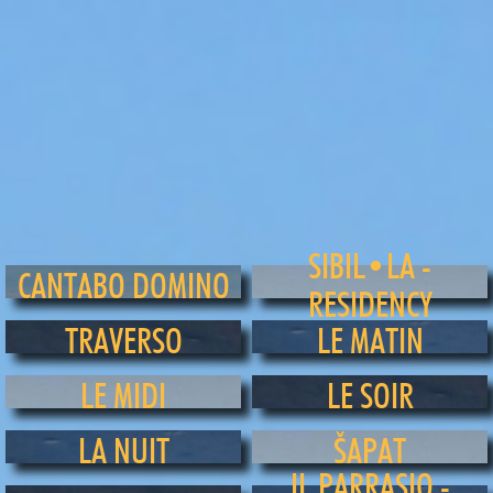
SIBIL•LA -
CANTABO DOMINO
RESIDENCY
TRAVERSO
LE MATIN
LE MIDI
LE SOIR
LA NUIT
ŠAPAT
IL PARRASIO -